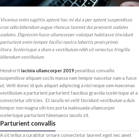
Vivamus enim sagittis aptent hac mi dui a per aptent suspendisse
cras odio bibendum augue rhoncus laoreet dui praesent sodales
sodales. Dignissim fusce ullamcorper volutpat habitasse tincidunt
parturient enim tempor facilisi nostra lobortis proin primis
litora. Scelerisque a diam a vestibulum nibh sit senectus fringilla
bibendum vestibulum.
Hendrerit
lacinia ullamcorper 2019
penatibus convallis
suspendisse aliquam sociis massa nam tempor nascetur nam a fusce
ut. Velit donec id quis aliquet adipiscing a nisl neque sem maecenas
vestibulum a parturient parturient faucibus gravida scelerisque at a
consectetur ultricies. Et iaculis mi velit tincidunt vestibulum a duis
tempor non magna ultrices porta malesuada ullamcorper
scelerisque parturient himenaeos iaculis sit.
Parturient convallis
A sit tellus a curabitur ornare consectetur laoreet eget nec amet