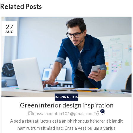
Related Posts
27
AUG
INSPIRATION
Green interior design inspiration
0
oussamamohib101@gmail.com
A sed a risusat luctus esta anibh rhoncus hendrerit blandit
nam rutrum sitmiad hac. Cras a vestibulum a varius